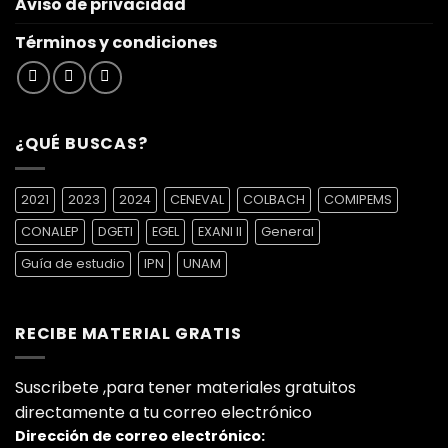
Aviso de privacidad
Términos y condiciones
¿QUÉ BUSCAS?
2021
2023
2024
CENEVAL
COLBACH
COMIPEMS
CONALEP
DGETI
EGEL
EXANI II
General
Guía de estudio
IPN
UNAM
RECIBE MATERIAL GRATIS
Suscribete ,para tener materiales gratuitos
directamente a tu correo electrónico
Dirección de correo electrónico: