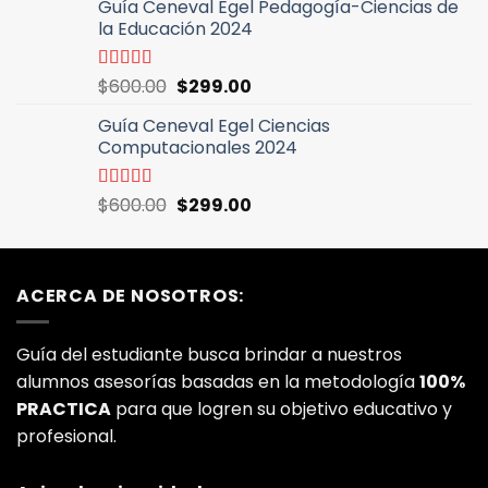
Guía Ceneval Egel Pedagogía-Ciencias de
original
actual
la Educación 2024
era:
es:
$600.00.
$299.00.
El
El
Valorado
$
600.00
$
299.00
con
5.00
de
precio
precio
5
Guía Ceneval Egel Ciencias
original
actual
Computacionales 2024
era:
es:
$600.00.
$299.00.
El
El
Valorado
$
600.00
$
299.00
con
5.00
de
precio
precio
5
original
actual
era:
es:
ACERCA DE NOSOTROS:
$600.00.
$299.00.
Guía del estudiante busca brindar a nuestros
alumnos asesorías basadas en la metodología
100%
PRACTICA
para que logren su objetivo educativo y
profesional.