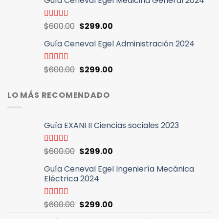
Guía Ceneval Egel Medicina General 2024
original
actual
era:
es:
$600.00.
$299.00.
El
El
Valorado
$
600.00
$
299.00
con
4.96
de
precio
precio
5
Guía Ceneval Egel Administración 2024
original
actual
era:
es:
$600.00.
$299.00.
El
El
Valorado
$
600.00
$
299.00
con
4.89
de
precio
precio
5
original
actual
LO MÁS RECOMENDADO
era:
es:
$600.00.
$299.00.
Guía EXANI II Ciencias sociales 2023
El
El
Valorado
$
600.00
$
299.00
con
5.00
de
precio
precio
5
Guía Ceneval Egel Ingeniería Mecánica
original
actual
Eléctrica 2024
era:
es:
$600.00.
$299.00.
El
El
Valorado
$
600.00
$
299.00
con
5.00
de
precio
precio
5