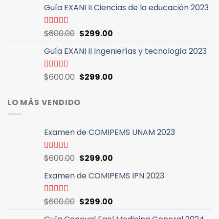
5
Guía EXANI II Ciencias de la educación 2023
original
actual
era:
es:
$600.00.
$299.00.
El
El
Valorado
$
600.00
$
299.00
con
5.00
de
precio
precio
5
Guía EXANI II Ingenierías y tecnología 2023
original
actual
era:
es:
$600.00.
$299.00.
El
El
Valorado
$
600.00
$
299.00
con
4.94
de
precio
precio
5
original
actual
LO MÁS VENDIDO
era:
es:
$600.00.
$299.00.
Examen de COMIPEMS UNAM 2023
El
El
Valorado
$
600.00
$
299.00
con
4.46
precio
precio
de 5
Examen de COMIPEMS IPN 2023
original
actual
era:
es:
$600.00.
$299.00.
El
El
Valorado
$
600.00
$
299.00
con
4.64
de
precio
precio
5