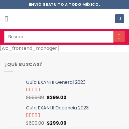
Saltar
ENVIÓ GRATUITO A TODO MÉXICO.
al
contenido
Buscar
por:
[wc_frontend_manager]
¿QUÉ BUSCAS?
Guía EXANI II General 2023
El
El
Valorado
$
600.00
$
299.00
con
5.00
de
precio
precio
5
Guía EXANI II Docencia 2023
original
actual
era:
es:
$600.00.
$299.00.
El
El
Valorado
$
600.00
$
299.00
con
5.00
de
precio
precio