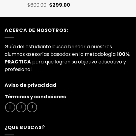
El
El
Valorado
$
600.00
$
299.00
con
5.00
de
precio
precio
5
original
actual
era:
es:
ACERCA DE NOSOTROS:
$600.00.
$299.00.
Guía del estudiante busca brindar a nuestros
alumnos asesorías basadas en la metodología
100%
PRACTICA
para que logren su objetivo educativo y
profesional.
Aviso de privacidad
Términos y condiciones
¿QUÉ BUSCAS?