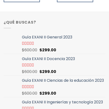
era:
es:
era:
es:
$600.00.
$299.00.
$600.00.
$299.00.
¿QUÉ BUSCAS?
Guía EXANI II General 2023
El
El
Valorado
$
600.00
$
299.00
con
5.00
de
precio
precio
5
Guía EXANI II Docencia 2023
original
actual
era:
es:
$600.00.
$299.00.
El
El
Valorado
$
600.00
$
299.00
con
5.00
de
precio
precio
5
Guía EXANI II Ciencias de la educación 2023
original
actual
era:
es:
$600.00.
$299.00.
El
El
Valorado
$
600.00
$
299.00
con
5.00
de
precio
precio
5
Guía EXANI II Ingenierías y tecnología 2023
original
actual
era:
es: