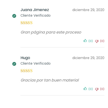
Juana Jimenez
diciembre 29, 2020
Cliente Verificado
Valorado con
Gran página para este proceso
5
de 5
(0)
(0)
Hugo
diciembre 29, 2020
Cliente Verificado
Valorado con
Gracias por tan buen material
5
de 5
(0)
(0)