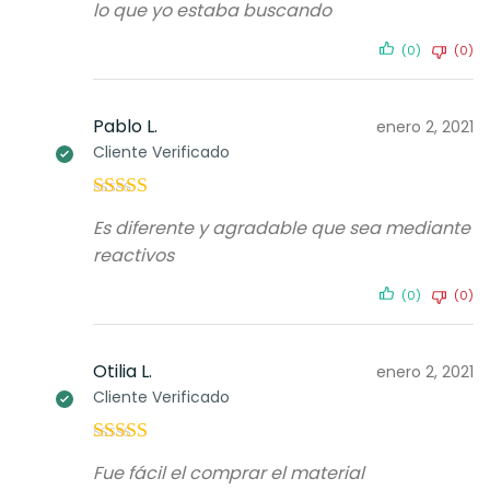
lo que yo estaba buscando
(0)
(0)
Pablo L.
enero 2, 2021
Cliente Verificado
Valorado con
Es diferente y agradable que sea mediante
5
de 5
reactivos
(0)
(0)
Otilia L.
enero 2, 2021
Cliente Verificado
Valorado con
Fue fácil el comprar el material
5
de 5