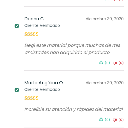
Danna C.
diciembre 30, 2020
Cliente Verificado
Valorado con
Elegì este material porque muchas de mis
5
de 5
amistades han adquirido el producto
(0)
(0)
María Angélica O.
diciembre 30, 2020
Cliente Verificado
Valorado con
Increíble su atención y rápidez del material
5
de 5
(0)
(0)