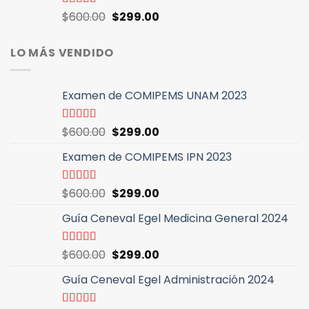
$600.00.
$299.00.
El
El
Valorado
$
600.00
$
299.00
con
4.94
de
precio
precio
5
original
actual
LO MÁS VENDIDO
era:
es:
$600.00.
$299.00.
Examen de COMIPEMS UNAM 2023
El
El
Valorado
$
600.00
$
299.00
con
4.46
precio
precio
de 5
Examen de COMIPEMS IPN 2023
original
actual
era:
es:
$600.00.
$299.00.
El
El
Valorado
$
600.00
$
299.00
con
4.64
de
precio
precio
5
Guía Ceneval Egel Medicina General 2024
original
actual
era:
es:
$600.00.
$299.00.
El
El
Valorado
$
600.00
$
299.00
con
4.96
de
precio
precio
5
Guía Ceneval Egel Administración 2024
original
actual
era:
es: