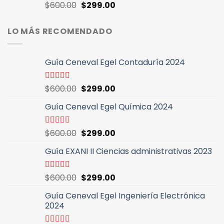
$600.00.
$299.00.
El
El
Valorado
$
600.00
$
299.00
con
4.89
de
precio
precio
5
original
actual
LO MÁS RECOMENDADO
era:
es:
$600.00.
$299.00.
Guía Ceneval Egel Contaduría 2024
El
El
Valorado
$
600.00
$
299.00
con
5.00
de
precio
precio
5
Guía Ceneval Egel Química 2024
original
actual
era:
es:
$600.00.
$299.00.
El
El
Valorado
$
600.00
$
299.00
con
5.00
de
precio
precio
5
Guía EXANI II Ciencias administrativas 2023
original
actual
era:
es:
$600.00.
$299.00.
El
El
Valorado
$
600.00
$
299.00
con
5.00
de
precio
precio
5
Guía Ceneval Egel Ingeniería Electrónica
original
actual
2024
era:
es:
$600.00.
$299.00.