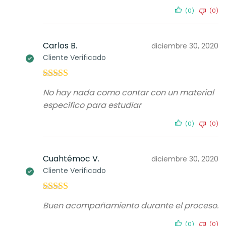
(0)
(0)
Carlos B.
diciembre 30, 2020
Cliente Verificado
Valorado con
No hay nada como contar con un material
5
de 5
específico para estudiar
(0)
(0)
Cuahtémoc V.
diciembre 30, 2020
Cliente Verificado
Valorado con
Buen acompañamiento durante el proceso.
5
de 5
(0)
(0)