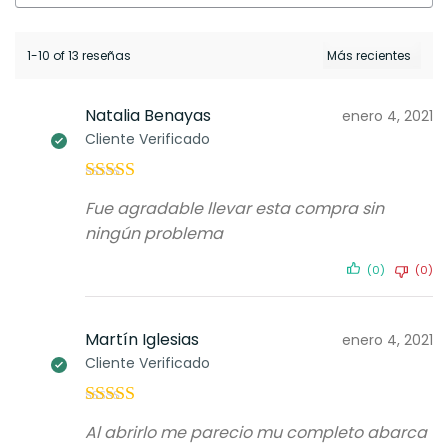
1-10 of 13 reseñas
Natalia Benayas
enero 4, 2021
Cliente Verificado
Valorado con
Fue agradable llevar esta compra sin
5
de 5
ningún problema
(0)
(0)
Martín Iglesias
enero 4, 2021
Cliente Verificado
Valorado con
Al abrirlo me parecio mu completo abarca
5
de 5