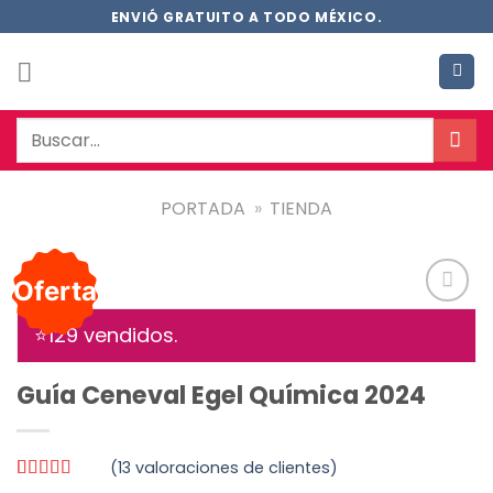
Saltar
ENVIÓ GRATUITO A TODO MÉXICO.
al
contenido
Buscar
por:
PORTADA
»
TIENDA
Oferta
Añadir
⭐1
29
vendidos.
a la
lista de
deseos
Guía Ceneval Egel Química 2024
(
13
valoraciones de clientes)