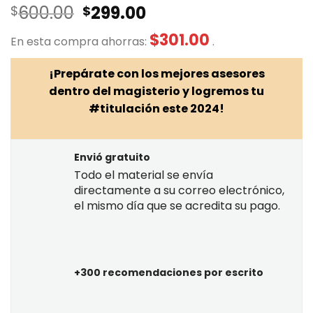
Valorado
13
El
El
600.00
299.00
$
$
con
5.00
de
5 en base a
precio
precio
valoraciones
$
301.00
En esta compra ahorras:
.
original
actual
de clientes
era:
es:
¡Prepárate con los mejores asesores
$600.00.
$299.00.
dentro del magisterio y logremos tu
#titulación este 2024!
Envió gratuito
Todo el material se envía
directamente a su correo electrónico,
el mismo día que se acredita su pago.
+300 recomendaciones por escrito