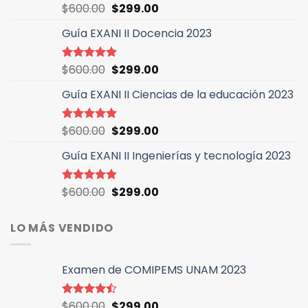
El
El
$
600.00
$
299.00
Valorado
con
5.00
precio
precio
de 5
Guía EXANI II Docencia 2023
original
actual
era:
es:
$600.00.
$299.00.
El
El
$
600.00
$
299.00
Valorado
con
5.00
precio
precio
de 5
Guía EXANI II Ciencias de la educación 2023
original
actual
era:
es:
$600.00.
$299.00.
El
El
$
600.00
$
299.00
Valorado
con
5.00
precio
precio
de 5
Guía EXANI II Ingenierías y tecnología 2023
original
actual
era:
es:
$600.00.
$299.00.
El
El
$
600.00
$
299.00
Valorado
con
4.94
precio
precio
de 5
original
actual
LO MÁS VENDIDO
era:
es:
$600.00.
$299.00.
Examen de COMIPEMS UNAM 2023
El
El
$
600.00
$
299.00
Valorado