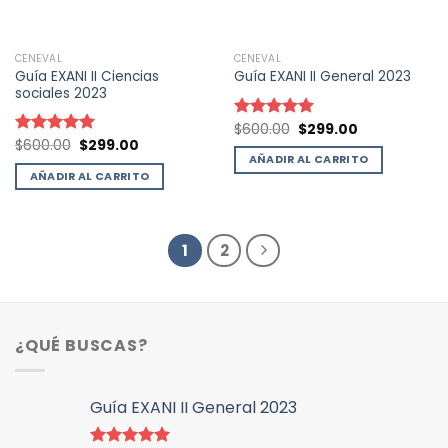
CENEVAL
CENEVAL
Guía EXANI II Ciencias
Guía EXANI II General 2023
sociales 2023
El
El
$
600.00
$
299.00
Valorado
precio
precio
El
El
$
600.00
$
299.00
con
5.00
Valorado
original
actual
precio
precio
AÑADIR AL CARRITO
de 5
con
5.00
era:
es:
original
actual
AÑADIR AL CARRITO
de 5
$600.00.
$299.00.
era:
es:
$600.00.
$299.00.
1
2
¿QUÉ BUSCAS?
Guía EXANI II General 2023