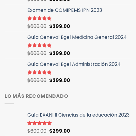
con
4.46
precio
precio
de 5
Examen de COMIPEMS IPN 2023
original
actual
era:
es:
$600.00.
$299.00.
El
El
$
600.00
$
299.00
Valorado
con
4.64
precio
precio
de 5
Guía Ceneval Egel Medicina General 2024
original
actual
era:
es:
$600.00.
$299.00.
El
El
$
600.00
$
299.00
Valorado
con
4.96
precio
precio
de 5
Guía Ceneval Egel Administración 2024
original
actual
era:
es:
$600.00.
$299.00.
El
El
$
600.00
$
299.00
Valorado
con
4.89
precio
precio
de 5
original
actual
LO MÁS RECOMENDADO
era:
es:
$600.00.
$299.00.
Guía EXANI II Ciencias de la educación 2023
El
El
$
600.00
$
299.00
Valorado
con
5.00