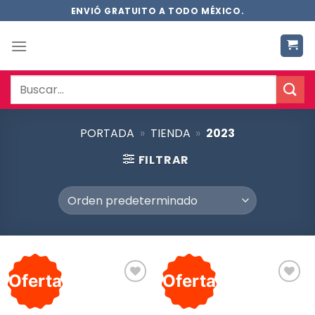
Saltar
ENVIÓ GRATUITO A TODO MÉXICO.
al
contenido
Buscar
por:
PORTADA
»
TIENDA
»
2023
FILTRAR
Oferta
Oferta
Añadir
Añadir
a la
a la
lista de
lista de