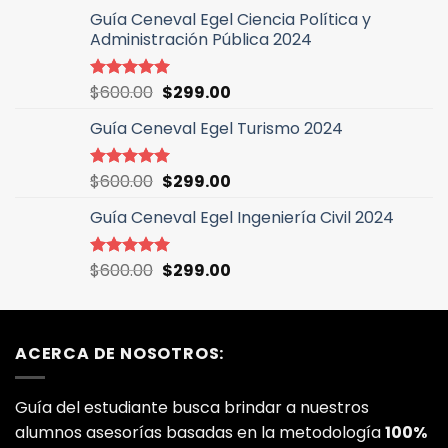
precio
precio
de 5
Guía Ceneval Egel Ciencia Política y
original
actual
Administración Pública 2024
era:
es:
$600.00.
$299.00.
El
El
$
600.00
$
299.00
Valorado
con
5.00
precio
precio
de 5
Guía Ceneval Egel Turismo 2024
original
actual
era:
es:
$600.00.
$299.00.
El
El
$
600.00
$
299.00
Valorado
con
5.00
precio
precio
de 5
Guía Ceneval Egel Ingeniería Civil 2024
original
actual
era:
es:
$600.00.
$299.00.
El
El
$
600.00
$
299.00
Valorado
con
5.00
precio
precio
de 5
original
actual
era:
es:
ACERCA DE NOSOTROS:
$600.00.
$299.00.
Guía del estudiante busca brindar a nuestros
alumnos asesorías basadas en la metodología
100%