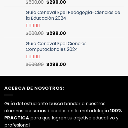
El
El
Valorado
$
600.00
$
299.00
con
5.00
de
precio
precio
5
Guía Ceneval Egel Pedagogía-Ciencias de
original
actual
la Educación 2024
era:
es:
$600.00.
$299.00.
El
El
Valorado
$
600.00
$
299.00
con
5.00
de
precio
precio
5
Guía Ceneval Egel Ciencias
original
actual
Computacionales 2024
era:
es:
$600.00.
$299.00.
El
El
Valorado
$
600.00
$
299.00
con
5.00
de
precio
precio
5
original
actual
era:
es:
ACERCA DE NOSOTROS:
$600.00.
$299.00.
Guía del estudiante busca brindar a nuestros
alumnos asesorías basadas en la metodología
100%
PRACTICA
para que logren su objetivo educativo y
profesional.