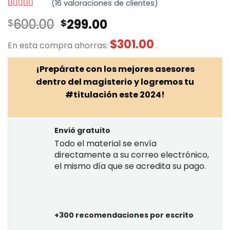
(
16
valoraciones de clientes)
Valorado
16
El
El
600.00
299.00
$
$
con
4.94
de
5 en base a
precio
precio
valoraciones
$
301.00
En esta compra ahorras:
.
original
actual
de clientes
era:
es:
¡Prepárate con los mejores asesores
$600.00.
$299.00.
dentro del magisterio y logremos tu
#titulación este 2024!
Envió gratuito
Todo el material se envía
directamente a su correo electrónico,
el mismo día que se acredita su pago.
+300 recomendaciones por escrito