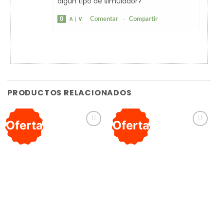
algún tipo de simulador?
0
∧
|
∨
Comentar
-
Compartir
PRODUCTOS RELACIONADOS
Oferta
Oferta
Añadir
Añadir
a la
a la
lista de
lista de
deseos
deseos