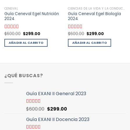
CENEVAL
CIENCIAS DE LA VIDA Y LA CONDUCTA
Guía Ceneval Egel Nutrición
Guía Ceneval Egel Biología
2024
2024
El
El
El
El
Valorado
$
600.00
$
299.00
Valorado
$
600.00
$
299.00
precio
precio
precio
precio
con
4.92
de
con
4.96
de
original
actual
original
actual
5
5
AÑADIR AL CARRITO
AÑADIR AL CARRITO
era:
es:
era:
es:
$600.00.
$299.00.
$600.00.
$299.00.
¿QUÉ BUSCAS?
Guía EXANI II General 2023
El
El
Valorado
$
600.00
$
299.00
con
5.00
de
precio
precio
5
Guía EXANI II Docencia 2023
original
actual
era:
es: