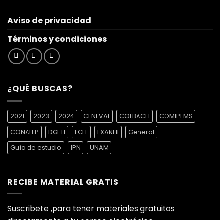
Aviso de privacidad
Términos y condiciones
¿QUÉ BUSCAS?
2021
2023
2024
CENEVAL
COLBACH
COMIPEMS
CONALEP
DGETI
EGEL
EXANI II
General
Guía de estudio
IPN
UNAM
RECIBE MATERIAL GRATIS
Suscribete ,para tener materiales gratuitos