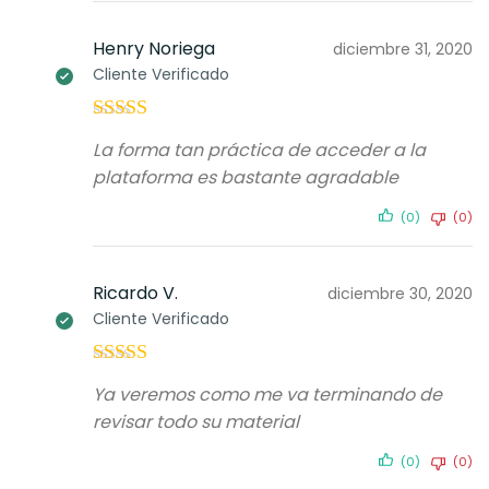
Henry Noriega
diciembre 31, 2020
Cliente Verificado
Valorado con
La forma tan práctica de acceder a la
5
de 5
plataforma es bastante agradable
(0)
(0)
Ricardo V.
diciembre 30, 2020
Cliente Verificado
Valorado
Ya veremos como me va terminando de
con
4
de 5
revisar todo su material
(0)
(0)