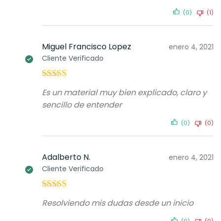
(0)
(1)
Miguel Francisco Lopez
enero 4, 2021
Cliente Verificado
Valorado con
Es un material muy bien explicado, claro y
5
de 5
sencillo de entender
(0)
(0)
Adalberto N.
enero 4, 2021
Cliente Verificado
Valorado con
Resolviendo mis dudas desde un inicio
5
de 5