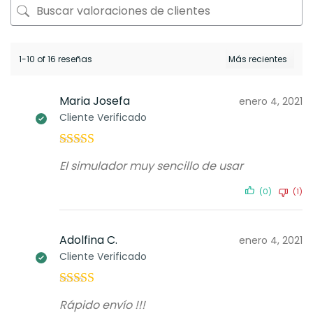
1-10 of 16 reseñas
Maria Josefa
enero 4, 2021
Cliente Verificado
Valorado con
El simulador muy sencillo de usar
5
de 5
(0)
(1)
Adolfina C.
enero 4, 2021
Cliente Verificado
Valorado con
Rápido envío !!!
5
de 5