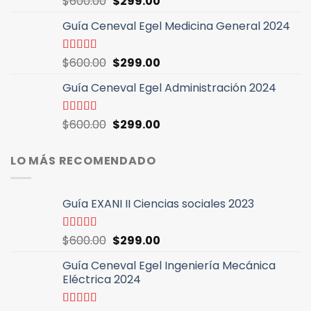
El
El
$
600.00
$
299.00
con
4.64
de
precio
precio
5
Guía Ceneval Egel Medicina General 2024
original
actual
era:
es:
$600.00.
$299.00.
El
El
Valorado
$
600.00
$
299.00
con
4.96
de
precio
precio
5
Guía Ceneval Egel Administración 2024
original
actual
era:
es:
$600.00.
$299.00.
El
El
Valorado
$
600.00
$
299.00
con
4.89
de
precio
precio
5
original
actual
LO MÁS RECOMENDADO
era:
es:
$600.00.
$299.00.
Guía EXANI II Ciencias sociales 2023
El
El
Valorado
$
600.00
$
299.00
con
5.00
de
precio
precio
5
Guía Ceneval Egel Ingeniería Mecánica
original
actual
Eléctrica 2024
era:
es:
$600.00.
$299.00.