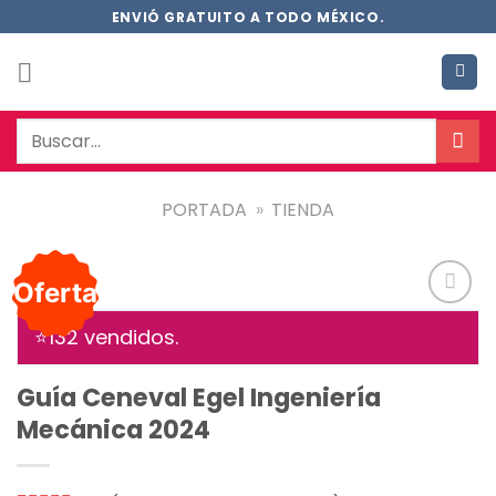
Saltar
ENVIÓ GRATUITO A TODO MÉXICO.
al
contenido
Buscar
por:
PORTADA
»
TIENDA
Oferta
Añadir
⭐1
32
vendidos.
a la
lista de
deseos
Guía Ceneval Egel Ingeniería
Mecánica 2024