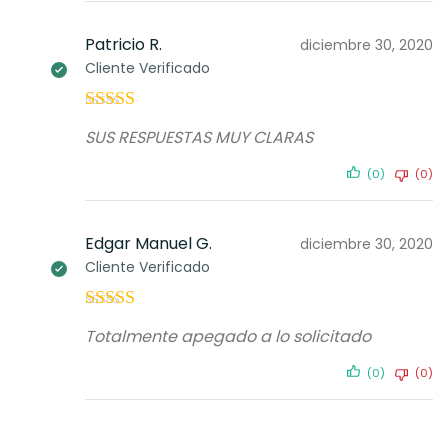
Patricio R.
diciembre 30, 2020
Cliente Verificado
Valorado con
SUS RESPUESTAS MUY CLARAS
5
de 5
(0)
(0)
Edgar Manuel G.
diciembre 30, 2020
Cliente Verificado
Valorado con
Totalmente apegado a lo solicitado
5
de 5
(0)
(0)