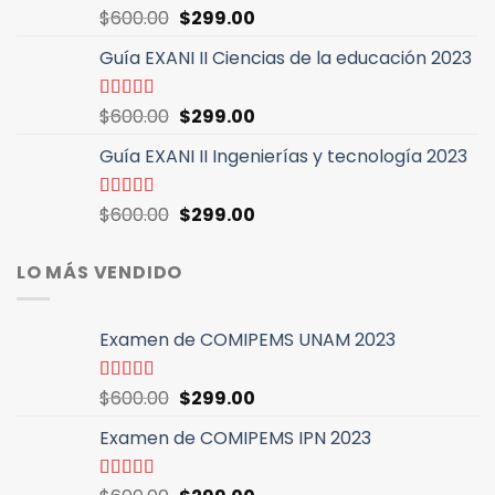
$600.00.
$299.00.
El
El
Valorado
$
600.00
$
299.00
con
5.00
de
precio
precio
5
Guía EXANI II Ciencias de la educación 2023
original
actual
era:
es:
$600.00.
$299.00.
El
El
Valorado
$
600.00
$
299.00
con
5.00
de
precio
precio
5
Guía EXANI II Ingenierías y tecnología 2023
original
actual
era:
es:
$600.00.
$299.00.
El
El
Valorado
$
600.00
$
299.00
con
4.94
de
precio
precio
5
original
actual
LO MÁS VENDIDO
era:
es:
$600.00.
$299.00.
Examen de COMIPEMS UNAM 2023
El
El
Valorado
$
600.00
$
299.00
con
4.46
precio
precio
de 5
Examen de COMIPEMS IPN 2023
original
actual
era:
es:
$600.00.
$299.00.
Valorado