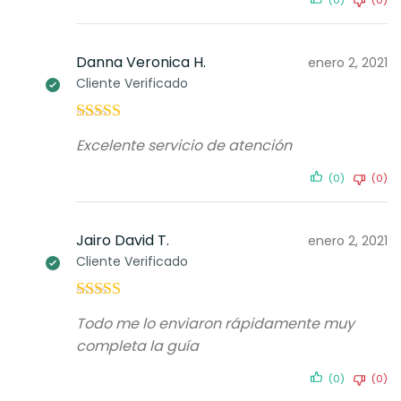
(0)
(0)
Danna Veronica H.
enero 2, 2021
Cliente Verificado
Valorado con
Excelente servicio de atención
5
de 5
(0)
(0)
Jairo David T.
enero 2, 2021
Cliente Verificado
Valorado con
Todo me lo enviaron rápidamente muy
5
de 5
completa la guía
(0)
(0)