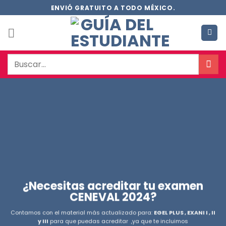
Saltar
ENVIÓ GRATUITO A TODO MÉXICO.
al
contenido
Buscar
por:
¿Necesitas acreditar tu examen
CENEVAL 2024?
Contamos con el material más actualizado para:
EGEL PLUS , EXANI I , II
y III
para que puedas acreditar ,ya que te incluimos