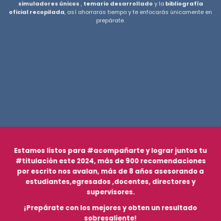
simuladores
únicos
,
temario desarrollado
y la
bibliografía
oficial recopilada
, así ahorraras tiempo y te enfocarás únicamente en
prepárate.
Estamos listos para #acompañarte y lograr juntos tu
#titulación este 2024, más de 900 recomendaciones
por escrito nos avalan, más de 8 años asesorando a
estudiantes,egresados ,docentes, directores y
supervisores.
¡Prepárate con los mejores y obten un resultado
sobresaliente!