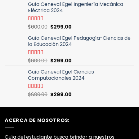
5
Guía Ceneval Egel Ingeniería Mecánica
original
actual
Eléctrica 2024
era:
es:
$600.00.
$299.00.
El
El
Valorado
$
600.00
$
299.00
con
5.00
de
precio
precio
5
Guía Ceneval Egel Pedagogía-Ciencias de
original
actual
la Educación 2024
era:
es:
$600.00.
$299.00.
El
El
Valorado
$
600.00
$
299.00
con
5.00
de
precio
precio
5
Guía Ceneval Egel Ciencias
original
actual
Computacionales 2024
era:
es:
$600.00.
$299.00.
El
El
Valorado
$
600.00
$
299.00
con
5.00
de
precio
precio
5
original
actual
era:
es:
ACERCA DE NOSOTROS:
$600.00.
$299.00.
Guía del estudiante busca brindar a nuestros