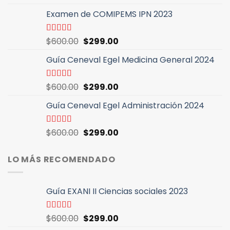
con
4.46
precio
precio
de 5
Examen de COMIPEMS IPN 2023
original
actual
era:
es:
$600.00.
$299.00.
El
El
Valorado
$
600.00
$
299.00
con
4.64
de
precio
precio
5
Guía Ceneval Egel Medicina General 2024
original
actual
era:
es:
$600.00.
$299.00.
El
El
Valorado
$
600.00
$
299.00
con
4.96
de
precio
precio
5
Guía Ceneval Egel Administración 2024
original
actual
era:
es:
$600.00.
$299.00.
El
El
Valorado
$
600.00
$
299.00
con
4.89
de
precio
precio
5
original
actual
LO MÁS RECOMENDADO
era:
es:
$600.00.
$299.00.
Guía EXANI II Ciencias sociales 2023
El
El
Valorado
$
600.00
$
299.00
con
5.00
de
precio
precio