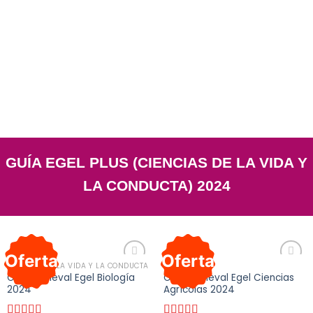
GUÍA EGEL PLUS (CIENCIAS DE LA VIDA Y
LA CONDUCTA) 2024
Oferta
Oferta
CIENCIAS DE LA VIDA Y LA CONDUCTA
CENEVAL
Añadir
Añadir
Guía Ceneval Egel Biología
Guía Ceneval Egel Ciencias
a la
a la
2024
Agrícolas 2024
lista de
lista de
deseos
deseos