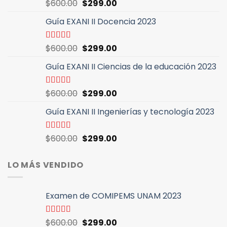
El
El
Valorado
$
600.00
$
299.00
con
5.00
de
precio
precio
5
Guía EXANI II Docencia 2023
original
actual
era:
es:
$600.00.
$299.00.
El
El
Valorado
$
600.00
$
299.00
con
5.00
de
precio
precio
5
Guía EXANI II Ciencias de la educación 2023
original
actual
era:
es:
$600.00.
$299.00.
El
El
Valorado
$
600.00
$
299.00
con
5.00
de
precio
precio
5
Guía EXANI II Ingenierías y tecnología 2023
original
actual
era:
es:
$600.00.
$299.00.
El
El
Valorado
$
600.00
$
299.00
con
4.94
de
precio
precio
5
original
actual
LO MÁS VENDIDO
era:
es:
$600.00.
$299.00.
Examen de COMIPEMS UNAM 2023
El
El
Valorado
$
600.00
$
299.00