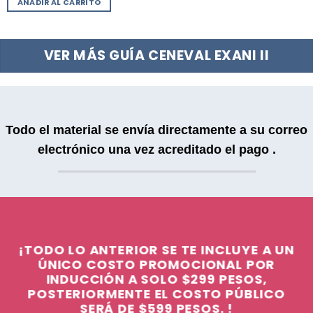
5
AÑADIR AL CARRITO
era:
es:
$600.00.
$299.00.
VER MÁS GUÍA CENEVAL EXANI II
Todo el material se envía directamente a su correo
electrónico una vez acreditado el pago .
¡TODO LO ANTERIOR SE TE INCLUYE A UN
ÚNICO COSTO PROMOCIONAL
POR
INDUCCIÓN A SOLO
$299 PESOS,
POSTERIORMENTE EL COSTO PÚBLICO
SERÁ DE $599 PESOS. !