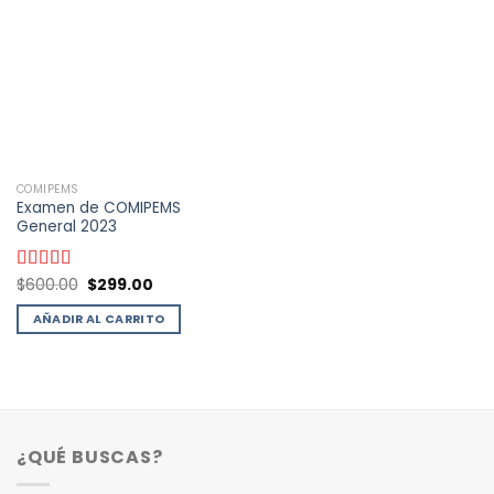
deseos
COMIPEMS
Examen de COMIPEMS
General 2023
El
El
Valorado
$
600.00
$
299.00
precio
precio
con
4.77
de
original
actual
5
AÑADIR AL CARRITO
era:
es:
$600.00.
$299.00.
¿QUÉ BUSCAS?