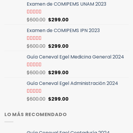
Examen de COMIPEMS UNAM 2023
El
El
Valorado
$
600.00
$
299.00
con
4.46
precio
precio
de 5
Examen de COMIPEMS IPN 2023
original
actual
era:
es:
$600.00.
$299.00.
El
El
Valorado
$
600.00
$
299.00
con
4.64
de
precio
precio
5
Guía Ceneval Egel Medicina General 2024
original
actual
era:
es:
$600.00.
$299.00.
El
El
Valorado
$
600.00
$
299.00
con
4.96
de
precio
precio
5
Guía Ceneval Egel Administración 2024
original
actual
era:
es:
$600.00.
$299.00.
El
El
Valorado
$
600.00
$
299.00
con
4.89
de
precio
precio
5
original
actual
LO MÁS RECOMENDADO
era:
es:
$600.00.
$299.00.
Guía Ceneval Egel Contaduría 2024