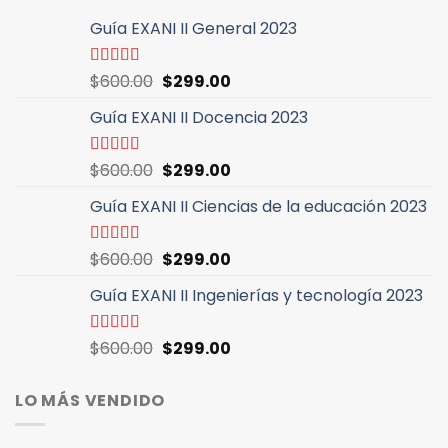
Guía EXANI II General 2023
El
El
Valorado
$
600.00
$
299.00
con
5.00
de
precio
precio
5
Guía EXANI II Docencia 2023
original
actual
era:
es:
$600.00.
$299.00.
El
El
Valorado
$
600.00
$
299.00
con
5.00
de
precio
precio
5
Guía EXANI II Ciencias de la educación 2023
original
actual
era:
es:
$600.00.
$299.00.
El
El
Valorado
$
600.00
$
299.00
con
5.00
de
precio
precio
5
Guía EXANI II Ingenierías y tecnología 2023
original
actual
era:
es:
$600.00.
$299.00.
El
El
Valorado
$
600.00
$
299.00
con
4.94
de
precio
precio
5
original
actual
LO MÁS VENDIDO
era:
es:
$600.00.
$299.00.