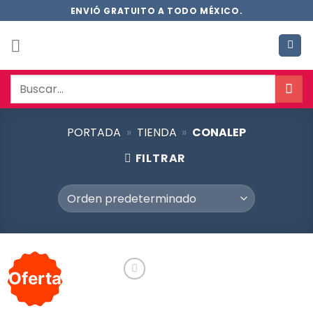
Saltar
ENVIÓ GRATUITO A TODO MÉXICO.
al
contenido
Buscar
por:
PORTADA
»
TIENDA
»
CONALEP
FILTRAR
Oferta
Añadir
a la
lista de