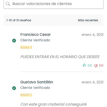
1-10 of 13 reseñas
Francisco Cesar
enero 4, 2021
Cliente Verificado
Valorado con
PUEDES ENTRAR EN EL HORARIO QUE DESEES
5
de 5
(0)
(0)
Gustavo Santillán
enero 4, 2021
Cliente Verificado
Valorado con
Con este gran material conseguiré
5
de 5