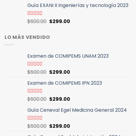
precio
precio
5
Guía EXANI II Ingenierías y tecnología 2023
original
actual
era:
es:
$600.00.
$299.00.
El
El
Valorado
$
600.00
$
299.00
con
4.94
de
precio
precio
5
original
actual
LO MÁS VENDIDO
era:
es:
$600.00.
$299.00.
Examen de COMIPEMS UNAM 2023
El
El
Valorado
$
600.00
$
299.00
con
4.46
precio
precio
de 5
Examen de COMIPEMS IPN 2023
original
actual
era:
es:
$600.00.
$299.00.
El
El
Valorado
$
600.00
$
299.00
con
4.64
de
precio
precio
5
Guía Ceneval Egel Medicina General 2024
original
actual
era:
es:
$600.00.
$299.00.
El
El
Valorado
$
600.00
$
299.00
con
4.96
de
precio
precio
5