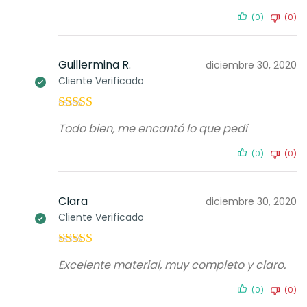
(0)
(0)
Guillermina R.
diciembre 30, 2020
Cliente Verificado
Valorado con
Todo bien, me encantó lo que pedí
5
de 5
(0)
(0)
Clara
diciembre 30, 2020
Cliente Verificado
Valorado con
Excelente material, muy completo y claro.
5
de 5
(0)
(0)