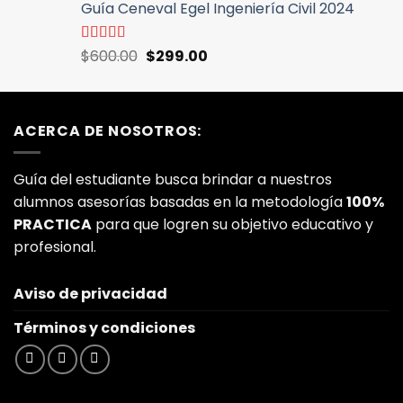
5
Guía Ceneval Egel Ingeniería Civil 2024
original
actual
era:
es:
$600.00.
$299.00.
El
El
Valorado
$
600.00
$
299.00
con
5.00
de
precio
precio
5
original
actual
era:
es:
ACERCA DE NOSOTROS:
$600.00.
$299.00.
Guía del estudiante busca brindar a nuestros
alumnos asesorías basadas en la metodología
100%
PRACTICA
para que logren su objetivo educativo y
profesional.
Aviso de privacidad
Términos y condiciones