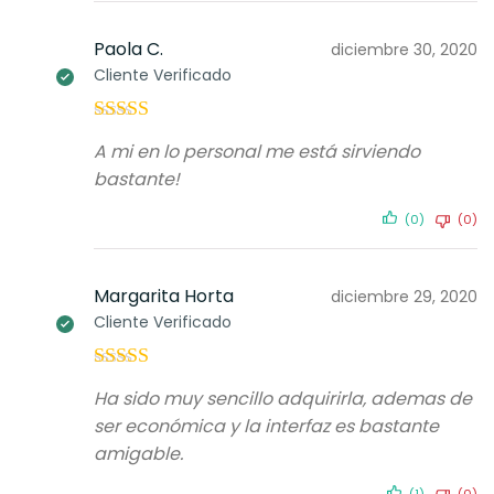
Paola C.
diciembre 30, 2020
Cliente Verificado
Valorado con
A mi en lo personal me está sirviendo
5
de 5
bastante!
(0)
(0)
Margarita Horta
diciembre 29, 2020
Cliente Verificado
Valorado con
Ha sido muy sencillo adquirirla, ademas de
5
de 5
ser económica y la interfaz es bastante
amigable.