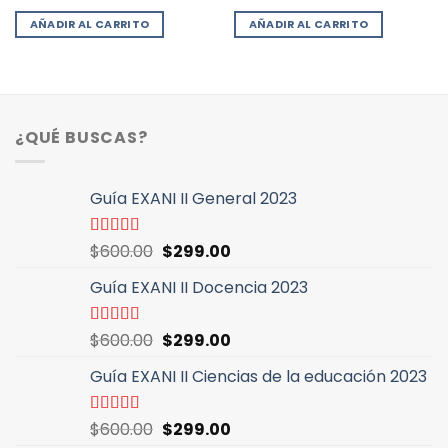
precio
precio
precio
precio
con
5.00
de
con
4.96
de
original
actual
original
actual
5
5
AÑADIR AL CARRITO
AÑADIR AL CARRITO
era:
es:
era:
es:
$600.00.
$299.00.
$600.00.
$299.00.
¿QUÉ BUSCAS?
Guía EXANI II General 2023
El
El
Valorado
$
600.00
$
299.00
con
5.00
de
precio
precio
5
Guía EXANI II Docencia 2023
original
actual
era:
es:
$600.00.
$299.00.
El
El
Valorado
$
600.00
$
299.00
con
5.00
de
precio
precio
5
Guía EXANI II Ciencias de la educación 2023
original
actual
era:
es:
$600.00.
$299.00.
El
El
Valorado
$
600.00
$
299.00
con
5.00
de