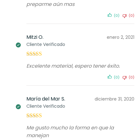
preparme aún mas
(0)
(0)
Mitzi O.
enero 2, 2021
Cliente Verificado
Valorado con
Excelente material, espero tener éxito.
5
de 5
(0)
(0)
María del Mar S.
diciembre 31, 2020
Cliente Verificado
Valorado con
Me gusto mucho la forma en que la
5
de 5
manejan