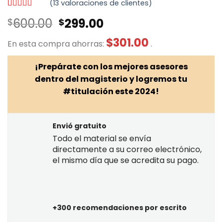
(
13
valoraciones de clientes)
Valorado
13
El
El
600.00
299.00
$
$
con
5.00
de
5 en base a
precio
precio
valoraciones
$
301.00
En esta compra ahorras:
.
original
actual
de clientes
era:
es:
¡Prepárate con los mejores asesores
$600.00.
$299.00.
dentro del magisterio y logremos tu
#titulación este 2024!
Envió gratuito
Todo el material se envía
directamente a su correo electrónico,
el mismo día que se acredita su pago.
+300 recomendaciones por escrito