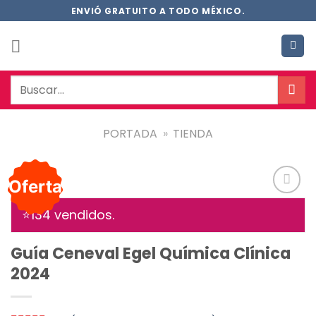
Saltar
ENVIÓ GRATUITO A TODO MÉXICO.
al
contenido
Buscar
por:
PORTADA
»
TIENDA
Oferta
Añadir
⭐1
34
vendidos.
a la
lista de
deseos
Guía Ceneval Egel Química Clínica
2024