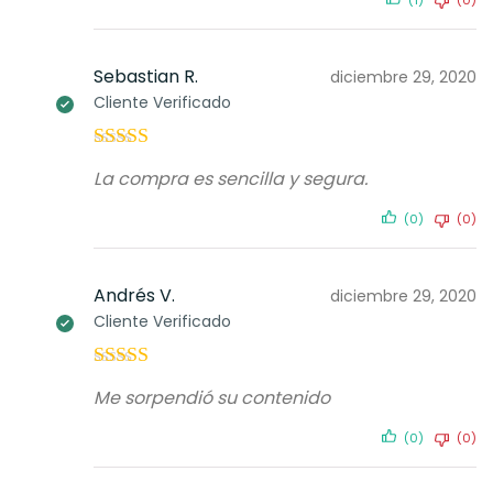
(1)
(0)
Sebastian R.
diciembre 29, 2020
Cliente Verificado
Valorado con
La compra es sencilla y segura.
5
de 5
(0)
(0)
Andrés V.
diciembre 29, 2020
Cliente Verificado
Valorado con
Me sorpendió su contenido
5
de 5
(0)
(0)