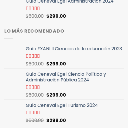
Guía Ceneval Egel Administración 2024
original
actual
era:
es:
$600.00.
$299.00.
El
El
Valorado
$
600.00
$
299.00
con
4.89
de
precio
precio
5
original
actual
LO MÁS RECOMENDADO
era:
es:
$600.00.
$299.00.
Guía EXANI II Ciencias de la educación 2023
El
El
Valorado
$
600.00
$
299.00
con
5.00
de
precio
precio
5
Guía Ceneval Egel Ciencia Política y
original
actual
Administración Pública 2024
era:
es:
$600.00.
$299.00.
El
El
Valorado
$
600.00
$
299.00
con
5.00
de
precio
precio
5
Guía Ceneval Egel Turismo 2024
original
actual
era:
es:
$600.00.
$299.00.
El
El
Valorado
$
600.00
$
299.00
con
5.00
de
precio
precio