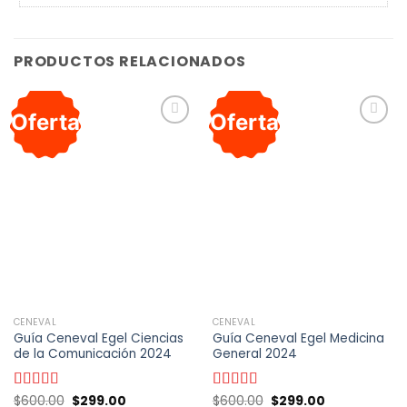
PRODUCTOS RELACIONADOS
Oferta
Oferta
Añadir
Añadir
a la
a la
lista de
lista de
deseos
deseos
CENEVAL
CENEVAL
Guía Ceneval Egel Ciencias
Guía Ceneval Egel Medicina
de la Comunicación 2024
General 2024
El
El
El
El
Valorado
$
600.00
$
299.00
Valorado
$
600.00
$
299.00