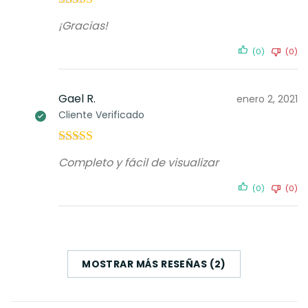
Valorado con
¡Gracias!
5
de 5
(0)
(0)
Gael R.
enero 2, 2021
Cliente Verificado
Valorado con
Completo y fácil de visualizar
5
de 5
(0)
(0)
MOSTRAR MÁS RESEÑAS (2)