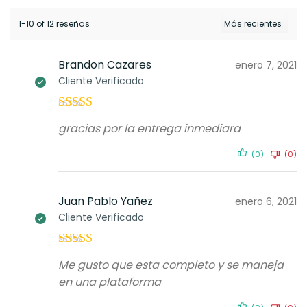
1-10 of 12 reseñas
Brandon Cazares
enero 7, 2021
Cliente Verificado
Valorado con
gracias por la entrega inmediara
5
de 5
(0)
(0)
Juan Pablo Yañez
enero 6, 2021
Cliente Verificado
Valorado con
Me gusto que esta completo y se maneja
5
de 5
en una plataforma