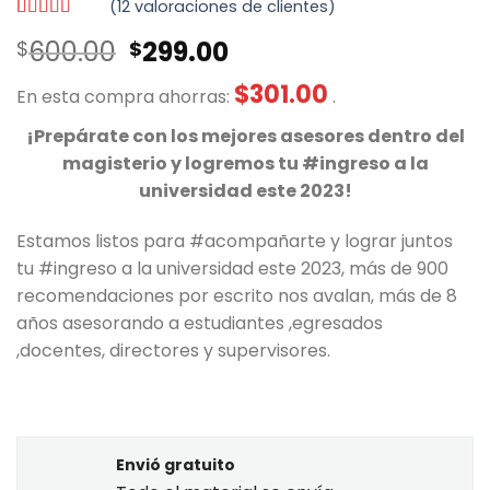
(
12
valoraciones de clientes)
Valorado
12
El
El
600.00
299.00
$
$
con
5.00
de
5 en base a
precio
precio
valoraciones
$
301.00
En esta compra ahorras:
.
original
actual
de clientes
era:
es:
¡Prepárate con los mejores asesores dentro del
$600.00.
$299.00.
magisterio y logremos tu #ingreso a la
universidad este 2023!
Estamos listos para #acompañarte y lograr juntos
tu #ingreso a la universidad este 2023, más de 900
recomendaciones por escrito nos avalan, más de 8
años asesorando a estudiantes ,egresados
,docentes, directores y supervisores.
Envió gratuito