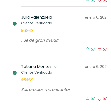
(0)
(0)
Julia Valenzuela
enero 6, 2021
Cliente Verificado
Valorado con
Fue de gran ayuda
5
de 5
(0)
(0)
Tatiana Montesillo
enero 6, 2021
Cliente Verificado
Valorado con
Sus precios me encantan
5
de 5
(0)
(0)