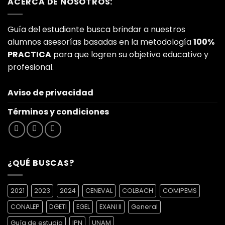
ACERCA DE NOSOTROS:
$600.00.
$299.00.
Guía del estudiante busca brindar a nuestros
alumnos asesorías basadas en la metodología
100%
PRACTICA
para que logren su objetivo educativo y
profesional.
Aviso de privacidad
Términos y condiciones
¿QUÉ BUSCAS?
2021
2023
2024
CENEVAL
COLBACH
COMIPEMS
CONALEP
DGETI
EGEL
EXANI II
General
Guía de estudio
IPN
UNAM