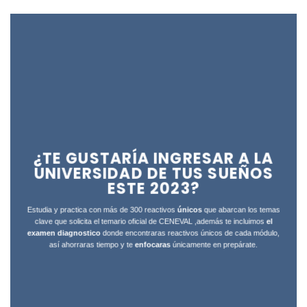
¿TE GUSTARÍA INGRESAR A LA
UNIVERSIDAD DE TUS SUEÑOS
ESTE 2023?
Estudia y practica con más
de 300 reactivos
únicos
que abarcan los temas
clave que solicita el temario oficial de CENEVAL
,además te incluimos
el
examen diagnostico
donde encontraras reactivos únicos de cada módulo
,
así
ahorraras tiempo y te
enfocaras
únicamente en prepárate.