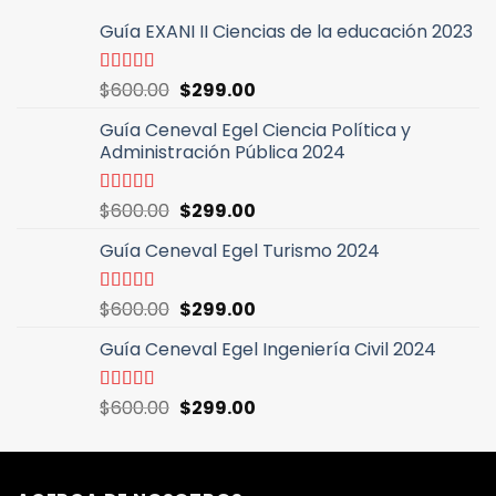
Guía EXANI II Ciencias de la educación 2023
El
El
Valorado
$
600.00
$
299.00
con
5.00
de
precio
precio
5
Guía Ceneval Egel Ciencia Política y
original
actual
Administración Pública 2024
era:
es:
$600.00.
$299.00.
El
El
Valorado
$
600.00
$
299.00
con
5.00
de
precio
precio
5
Guía Ceneval Egel Turismo 2024
original
actual
era:
es:
$600.00.
$299.00.
El
El
Valorado
$
600.00
$
299.00
con
5.00
de
precio
precio
5
Guía Ceneval Egel Ingeniería Civil 2024
original
actual
era:
es:
$600.00.
$299.00.
El
El
Valorado
$
600.00
$
299.00
con
5.00
de
precio
precio
5
original
actual
era:
es: