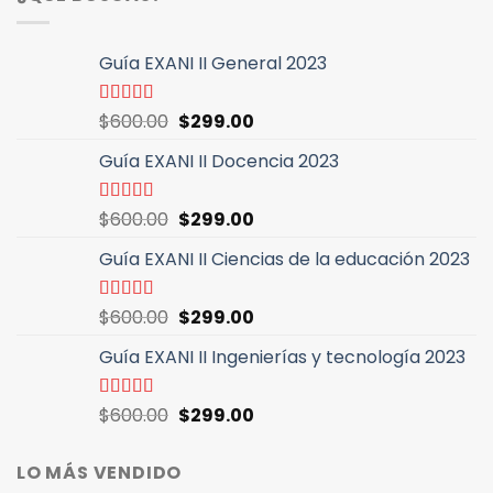
Guía EXANI II General 2023
El
El
Valorado
$
600.00
$
299.00
con
5.00
de
precio
precio
5
Guía EXANI II Docencia 2023
original
actual
era:
es:
$600.00.
$299.00.
El
El
Valorado
$
600.00
$
299.00
con
5.00
de
precio
precio
5
Guía EXANI II Ciencias de la educación 2023
original
actual
era:
es:
$600.00.
$299.00.
El
El
Valorado
$
600.00
$
299.00
con
5.00
de
precio
precio
5
Guía EXANI II Ingenierías y tecnología 2023
original
actual
era:
es:
$600.00.
$299.00.
El
El
Valorado
$
600.00
$
299.00
con
4.94
de
precio
precio
5
original
actual
LO MÁS VENDIDO
era:
es: