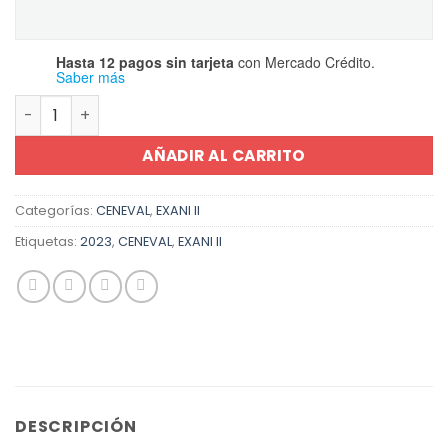
Hasta 12 pagos sin tarjeta
con Mercado Crédito.
Saber más
Guía EXANI II Ciencias administrativas 2023 cantidad
AÑADIR AL CARRITO
Categorías:
CENEVAL
,
EXANI II
Etiquetas:
2023
,
CENEVAL
,
EXANI II
DESCRIPCIÓN