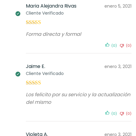
Maria Alejandra Rivas
enero 5, 2021
Cliente Verificado
Valorado con
Forma directa y formal
5
de 5
(0)
(0)
Jaime E.
enero 3, 2021
Cliente Verificado
Valorado con
Los felicito por su servicio y la actualización
5
de 5
del mismo
(0)
(0)
Violeta A.
enero 3, 2021