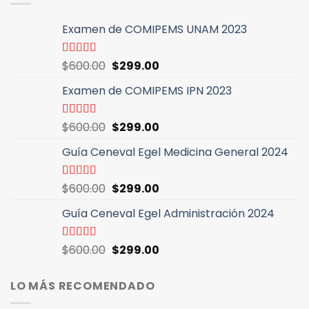
$600.00.
$299.00.
Examen de COMIPEMS UNAM 2023
El
El
Valorado
$
600.00
$
299.00
con
4.46
precio
precio
de 5
Examen de COMIPEMS IPN 2023
original
actual
era:
es:
$600.00.
$299.00.
El
El
Valorado
$
600.00
$
299.00
con
4.64
de
precio
precio
5
Guía Ceneval Egel Medicina General 2024
original
actual
era:
es:
$600.00.
$299.00.
El
El
Valorado
$
600.00
$
299.00
con
4.96
de
precio
precio
5
Guía Ceneval Egel Administración 2024
original
actual
era:
es:
$600.00.
$299.00.
El
El
Valorado
$
600.00
$
299.00
con
4.89
de
precio
precio
5
original
actual
LO MÁS RECOMENDADO
era:
es:
$600.00.
$299.00.