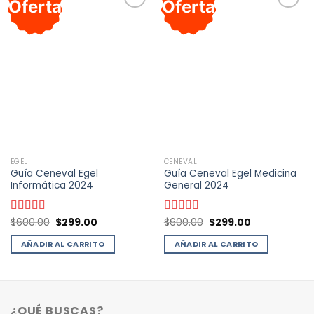
Oferta
Oferta
Añadir
Añadir
a la
a la
lista de
lista de
deseos
deseos
EGEL
CENEVAL
Guía Ceneval Egel
Guía Ceneval Egel Medicina
Informática 2024
General 2024
El
El
El
El
Valorado
$
600.00
$
299.00
Valorado
$
600.00
$
299.00
precio
precio
precio
precio
con
4.93
de
con
4.96
de
original
actual
original
actual
5
5
AÑADIR AL CARRITO
AÑADIR AL CARRITO
era:
es:
era:
es:
$600.00.
$299.00.
$600.00.
$299.00.
¿QUÉ BUSCAS?