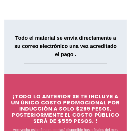
Todo el material se envía directamente a
su correo electrónico una vez acreditado
el pago .
¡TODO LO ANTERIOR SE TE INCLUYE A
UN ÚNICO COSTO PROMOCIONAL
POR
INDUCCIÓN A SOLO
$299 PESOS,
POSTERIORMENTE EL COSTO PÚBLICO
SERÁ DE $599 PESOS. !
Aprovecha esta oferta que estará disponible hasta finales del mes.