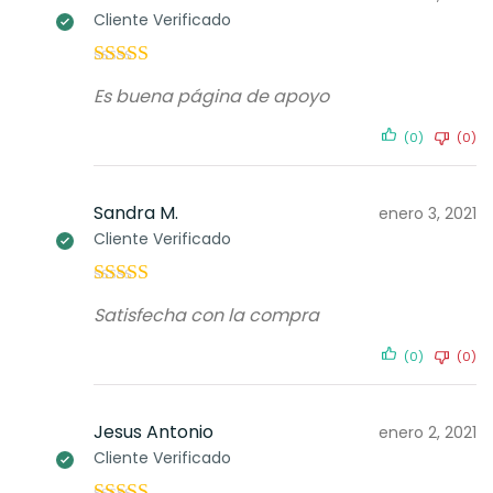
Cliente Verificado
Valorado con
Es buena página de apoyo
5
de 5
(0)
(0)
Sandra M.
enero 3, 2021
Cliente Verificado
Valorado con
Satisfecha con la compra
5
de 5
(0)
(0)
Jesus Antonio
enero 2, 2021
Cliente Verificado