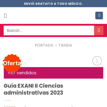
Saltar
ENVIÓ GRATUITO A TODO MÉXICO.
al
contenido
Buscar
por:
PORTADA
»
TIENDA
Oferta
Añadir
⭐1
17
vendidos.
a la
lista de
deseos
Guía EXANI II Ciencias
administrativas 2023