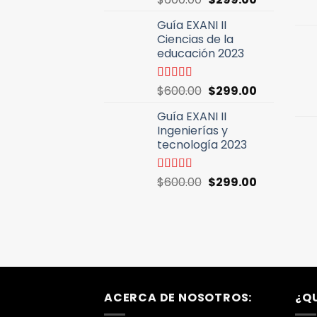
con
5.00
de
precio
precio
5
Guía EXANI II
original
actual
Ciencias de la
era:
es:
educación 2023
$600.00.
$299.00.
El
El
Valorado
$
600.00
$
299.00
con
5.00
de
precio
precio
5
Guía EXANI II
original
actual
Ingenierías y
era:
es:
tecnología 2023
$600.00.
$299.00.
El
El
Valorado
$
600.00
$
299.00
con
4.94
de
precio
precio
5
original
actual
era:
es:
$600.00.
$299.00.
ACERCA DE NOSOTROS:
¿Q