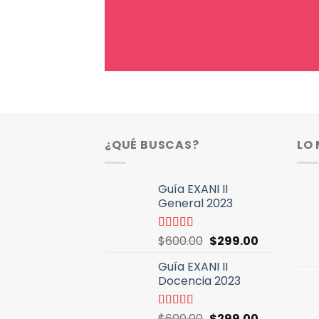
¿QUÉ BUSCAS?
LO
Guía EXANI II
General 2023
El
El
Valorado
$
600.00
$
299.00
con
5.00
de
precio
precio
5
Guía EXANI II
original
actual
Docencia 2023
era:
es:
$600.00.
$299.00.
El
El
Valorado
$
600.00
$
299.00