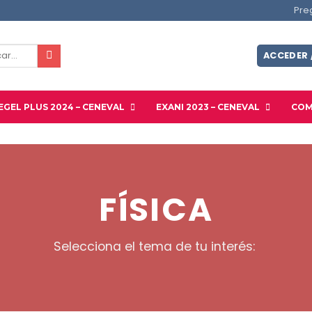
Pre
r
ACCEDER 
EGEL PLUS 2024 – CENEVAL
EXANI 2023 – CENEVAL
COM
FÍSICA
Selecciona el tema de tu interés: