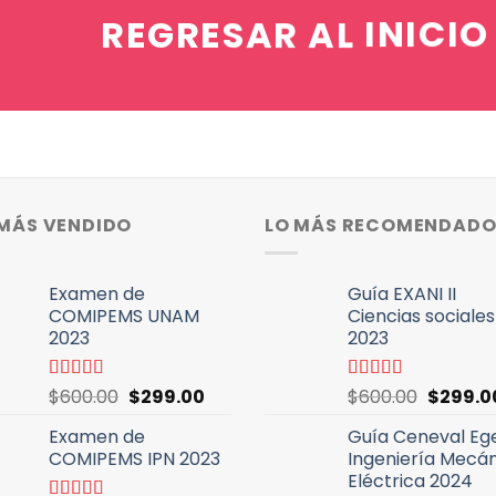
REGRESAR AL
INICIO
 MÁS VENDIDO
LO MÁS RECOMENDAD
Examen de
Guía EXANI II
COMIPEMS UNAM
Ciencias sociales
2023
2023
El
El
El
Valorado
$
600.00
$
299.00
Valorado
$
600.00
$
299.0
con
4.46
con
5.00
de
precio
precio
precio
de 5
5
Examen de
Guía Ceneval Eg
original
actual
original
COMIPEMS IPN 2023
Ingeniería Mecá
era:
es:
era:
Eléctrica 2024
$600.00.
$299.00.
$600.00