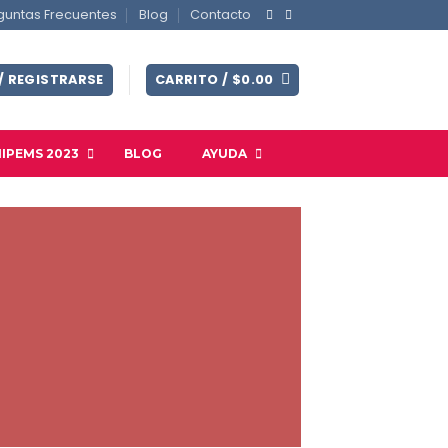
guntas Frecuentes
Blog
Contacto
/ REGISTRARSE
CARRITO /
$
0.00
IPEMS 2023
BLOG
AYUDA