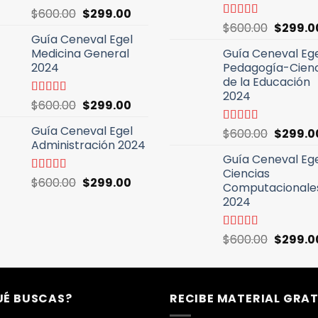
El
El
Valorado
$
600.00
$
299.00
con
4.64
de
El
precio
precio
Valorado
$
600.00
$
299.0
5
Guía Ceneval Egel
con
5.00
de
precio
original
actual
5
Medicina General
Guía Ceneval Eg
original
era:
es:
2024
Pedagogía-Cienc
era:
$600.00.
$299.00.
de la Educación
$600.00
2024
El
El
Valorado
$
600.00
$
299.00
con
4.96
de
precio
precio
5
Guía Ceneval Egel
El
Valorado
$
600.00
$
299.0
original
actual
Administración 2024
con
5.00
de
precio
era:
es:
5
Guía Ceneval Eg
original
$600.00.
$299.00.
Ciencias
era:
El
El
Valorado
$
600.00
$
299.00
Computacionale
$600.00
con
4.89
de
precio
precio
2024
5
original
actual
era:
es:
El
Valorado
$
600.00
$
299.0
$600.00.
$299.00.
con
5.00
de
precio
5
original
era:
UÉ BUSCAS?
RECIBE MATERIAL GRAT
$600.00